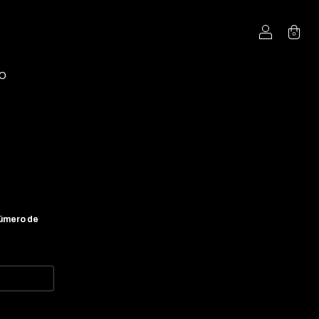
0
O
número de