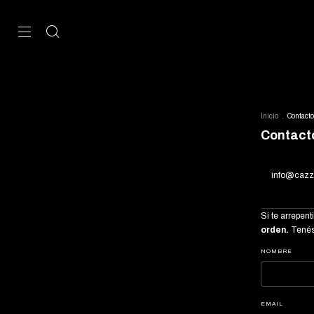
Inicio
.
Contacto
Contact
info@cazz
Si te arrepen
orden.
Tenés 
NOMBRE
EMAIL